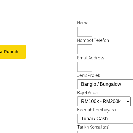
n kediaman
Nama
Nombot Telefon
ai Rumah
Email Address
Jenis Projek
Bajet Anda
Kaedah Pembayaran
Tarikh Konsultasi