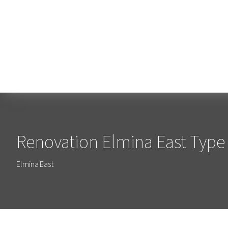
Renovation Elmina East Type 
Elmina East